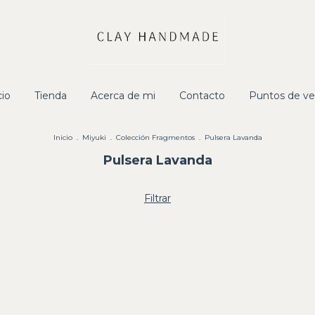
cio
Tienda
Acerca de mi
Contacto
Puntos de ve
Inicio
.
Miyuki
.
Colección Fragmentos
.
Pulsera Lavanda
Pulsera Lavanda
Filtrar