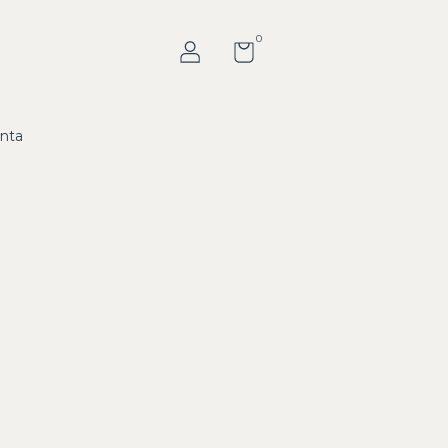
0
nta