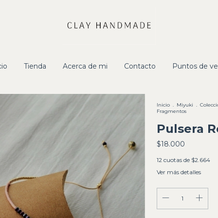
cio
Tienda
Acerca de mi
Contacto
Puntos de ve
Inicio
.
Miyuki
.
Colecc
Fragmentos
Pulsera R
$18.000
12
cuotas de
$2.664
Ver más detalles