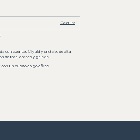
Cambiar CP
Calcular
l
ada con cuentas Miyuki y cristales de alta
ón de rosa, dorado y galaxia.
e con un cubito en goldfilled.