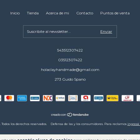
Inicio
Tienda
Acerca de mi
Contacto
Puntos de venta
543512307422
03512307422
holaclayhandmade@gmail.com
273 Guido Spano
Todos los derechos reservados.
Defensa de las y los consumidores. Para reclamos
ingresá 